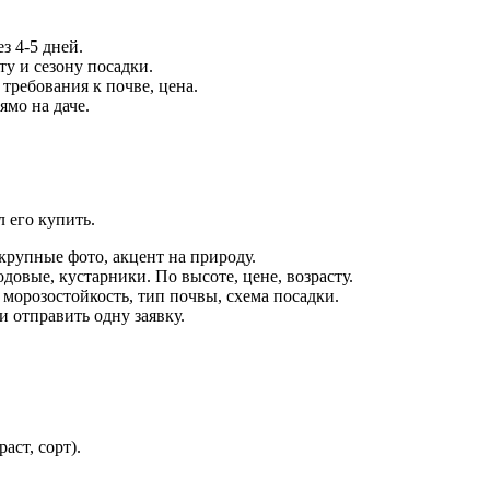
з 4-5 дней.
ту и сезону посадки.
требования к почве, цена.
мо на даче.
 его купить.
рупные фото, акцент на природу.
довые, кустарники. По высоте, цене, возрасту.
 морозостойкость, тип почвы, схема посадки.
и отправить одну заявку.
аст, сорт).
.