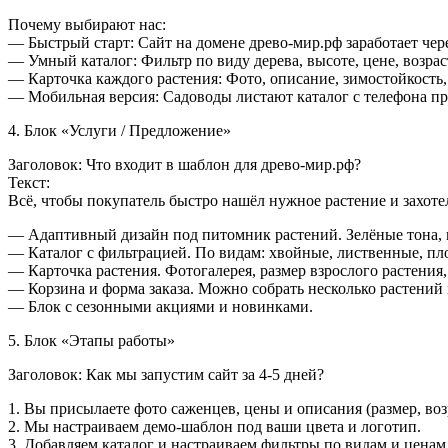
Почему выбирают нас:
— Быстрый старт: Сайт на домене древо-мир.рф заработает чере
— Умный каталог: Фильтр по виду дерева, высоте, цене, возрас
— Карточка каждого растения: Фото, описание, зимостойкость, 
— Мобильная версия: Садоводы листают каталог с телефона пря
4. Блок «Услуги / Предложение»
Заголовок: Что входит в шаблон для древо-мир.рф?
Текст:
Всё, чтобы покупатель быстро нашёл нужное растение и захотел
— Адаптивный дизайн под питомник растений. Зелёные тона, к
— Каталог с фильтрацией. По видам: хвойные, лиственные, пло
— Карточка растения. Фотогалерея, размер взрослого растения,
— Корзина и форма заказа. Можно собрать несколько растений 
— Блок с сезонными акциями и новинками.
5. Блок «Этапы работы»
Заголовок: Как мы запустим сайт за 4-5 дней?
1. Вы присылаете фото саженцев, цены и описания (размер, возр
2. Мы настраиваем демо-шаблон под ваши цвета и логотип.
3. Добавляем каталог и настраиваем фильтры по видам и ценам