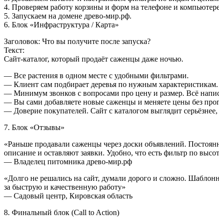
4. Проверяем работу корзины и форм на телефоне и компьютере
5. Запускаем на домене древо-мир.рф.
6. Блок «Инфраструктура / Карта»
Заголовок: Что вы получите после запуска?
Текст:
Сайт-каталог, который продаёт саженцы даже ночью.
— Все растения в одном месте с удобными фильтрами.
— Клиент сам подбирает деревья по нужным характеристикам.
— Минимум звонков с вопросами про цену и размер. Всё напис
— Вы сами добавляете новые саженцы и меняете цены без про
— Доверие покупателей. Сайт с каталогом выглядит серьёзнее, 
7. Блок «Отзывы»
«Раньше продавали саженцы через доски объявлений. Постоянн
описание и оставляют заявки. Удобно, что есть фильтр по высо
— Владелец питомника древо-мир.рф
«Долго не решались на сайт, думали дорого и сложно. Шаблонно
за быструю и качественную работу»
— Садовый центр, Кировская область
8. Финальный блок (Call to Action)