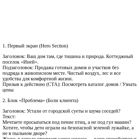
1. Первый экран (Hero Section)
Заголовок: Ваш дом там, где тишина и природа. Коттеджный
поселок «Иней».
Подзаголовок: Продажа готовых домов и участков без
подряда в живописном месте. Чистый воздух, лес и все
удобства для комфортной жизни.
Призыв к действию (CTA): Посмотреть каталог домов / Узнать
цены
2. Блок «Проблема» (Боли клиента)
Заголовок: Устали от городской суеты и шума соседей?
Текст:
Мечтаете просыпаться под пение птиц, а не под гул машин?
Хотите, чтобы дети играли на безопасной зеленой лужайке, а
не в пыльном дворе?
Жизнь в городе отнимает самое ценное — ваше спокойствие и