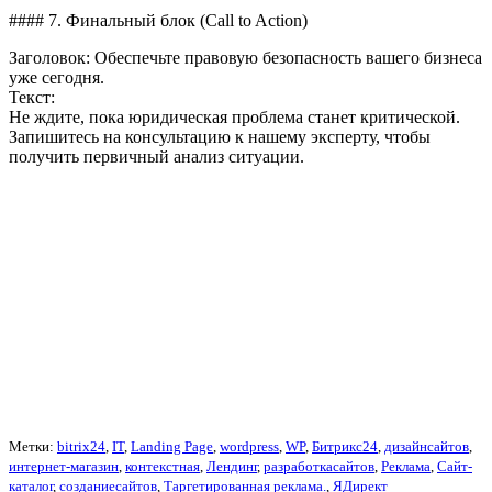
#### 7. Финальный блок (Call to Action)
Заголовок: Обеспечьте правовую безопасность вашего бизнеса
уже сегодня.
Текст:
Не ждите, пока юридическая проблема станет критической.
Запишитесь на консультацию к нашему эксперту, чтобы
получить первичный анализ ситуации.
Метки:
bitrix24
,
IT
,
Landing Page
,
wordpress
,
WP
,
Битрикс24
,
дизайнсайтов
,
интернет-магазин
,
контекстная
,
Лендинг
,
разработкасайтов
,
Реклама
,
Сайт-
каталог
,
созданиесайтов
,
Таргетированная реклама.
,
ЯДирект